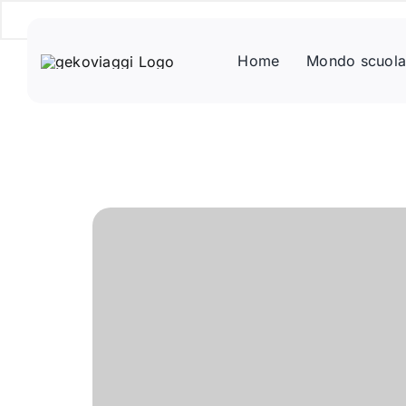
Salta
al
contenuto
Home
Mondo scuol