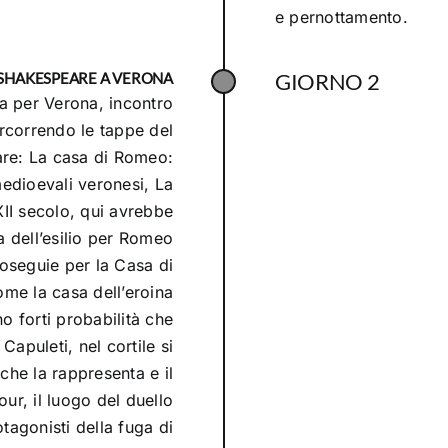
e pernottamento.
GIORNO 2
 SHAKESPEARE A VERONA
za per Verona, incontro
percorrendo le tappe del
are: La casa di Romeo:
edioevali veronesi, La
XII secolo, qui avrebbe
a dell’esilio per Romeo
roseguie per la Casa di
come la casa dell’eroina
o forti probabilità che
Capuleti, nel cortile si
che la rappresenta e il
ur, il luogo del duello
otagonisti della fuga di