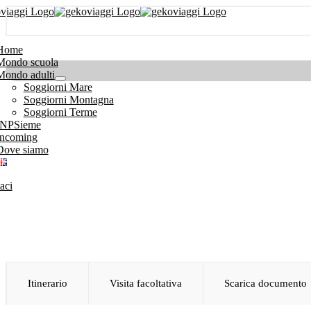
Salta
al
tion
contenuto
Home
Mondo scuola
Mondo adulti
Soggiorni Mare
Soggiorni Montagna
Soggiorni Terme
INPSieme
Incoming
Dove siamo
aci
Itinerario
Visita facoltativa
Scarica documento