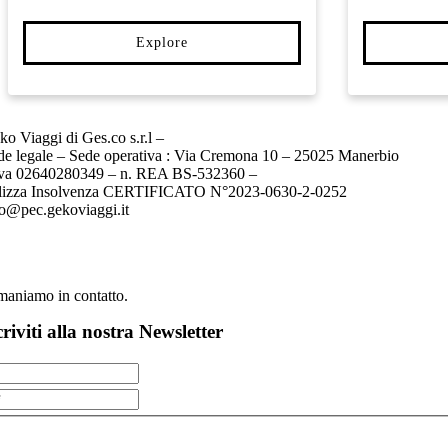
Explore
ko Viaggi di Ges.co s.r.l –
de legale – Sede operativa : Via Cremona 10 – 25025 Manerbio
Iva 02640280349 – n. REA BS-532360 –
lizza Insolvenza CERTIFICATO N°2023-0630-2-0252
fo@pec.gekoviaggi.it
maniamo in contatto.
criviti alla nostra Newsletter
o letto e accetto la
Policy Privacy