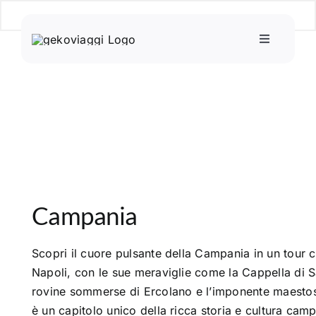
Salta
al
Toggle
contenuto
Navigation
Home
Mondo scuola
Mondo adulti
Campania
INPSieme
Scopri il cuore pulsante della Campania in un tour ch
Incoming
Napoli, con le sue meraviglie come la Cappella di Sa
rovine sommerse di Ercolano e l’imponente maestosi
Dove siamo
è un capitolo unico della ricca storia e cultura cam