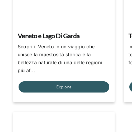
Veneto e Lago Di Garda
T
Scopri il Veneto in un viaggio che
I
unisce la maestosità storica e la
t
bellezza naturale di una delle regioni
f
più af...
Explore