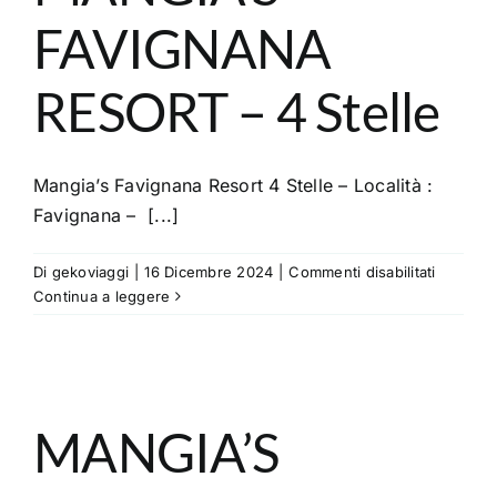
Marea
FAVIGNANA
RESORT – 4 Stelle
Mangia’s Favignana Resort 4 Stelle – Località :
Favignana – [...]
su
Di
gekoviaggi
|
16 Dicembre 2024
|
Commenti disabilitati
MANGIA
Continua a leggere
FAVIGN
RESORT
–
4
Stelle
MANGIA’S