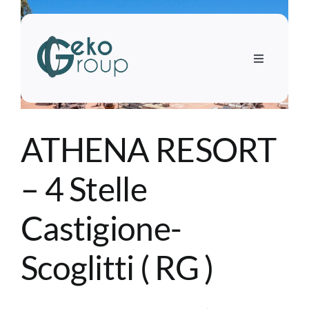
Salta
al
contenuto
Toggle
Navigation
Home
ATHENA RESORT
Mondo scuola
– 4 Stelle
Mondo adulti
Castigione-
INPSieme
Scoglitti ( RG )
Incoming