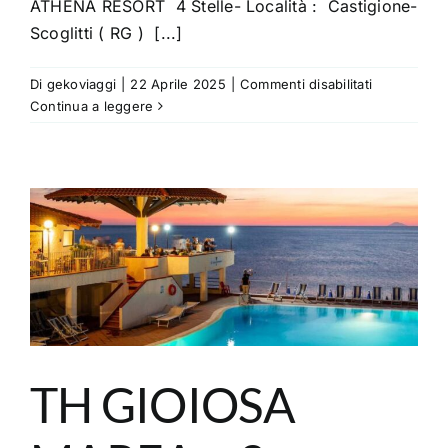
ATHENA RESORT 4 Stelle- Località : Castigione-
Dove siamo
Scoglitti ( RG ) [...]
su
Di
gekoviaggi
|
22 Aprile 2025
|
Commenti disabilitati
ATHENA
Continua a leggere
RESORT
–
4
Stelle
Castigione-
Scoglitti
(
RG
)
TH GIOIOSA