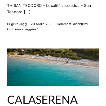
TH SAN TEODORO – Località : Isuledda – San
Teodoro [...]
su
Di
gekoviaggi
|
20 Aprile 2025
|
Commenti disabilitati
TH
Continua a leggere
SAN
TEODORO
CALASERENA