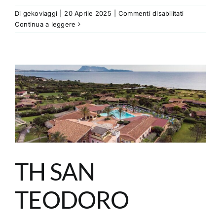
Dove siamo
su
Di
gekoviaggi
|
20 Aprile 2025
|
Commenti disabilitati
CLUB
Continua a leggere
ESSE
SPORTING–
4
STELLE
TH SAN
TEODORO