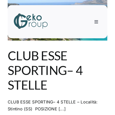
Salta
al
contenuto
Toggle
Navigation
Home
CLUB ESSE
Mondo scuola
SPORTING– 4
Mondo adulti
STELLE
INPSieme
CLUB ESSE SPORTING– 4 STELLE – Località:
Incoming
Stintino (SS) POSIZIONE [...]