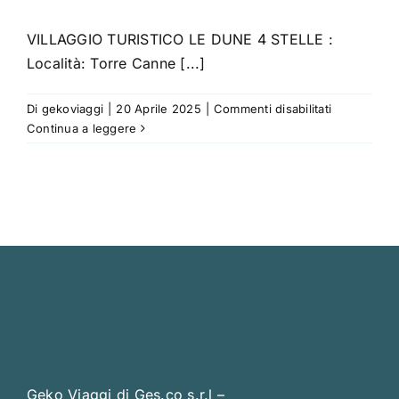
VILLAGGIO TURISTICO LE DUNE 4 STELLE :
Località: Torre Canne [...]
su
Di
gekoviaggi
|
20 Aprile 2025
|
Commenti disabilitati
VILLAGGIO
Continua a leggere
TURISTICO
LE
DUNE
4
STELLE
Geko Viaggi di Ges.co s.r.l –