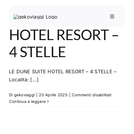
Salta
al
LE DUNE SUITE
Toggle
contenuto
Navigation
HOTEL RESORT –
Home
4 STELLE
Mondo scuola
LE DUNE SUITE HOTEL RESORT – 4 STELLE –
Mondo adulti
Località: [...]
INPSieme
su
Di
gekoviaggi
|
20 Aprile 2025
|
Commenti disabilitati
LE
Continua a leggere
DUNE
Incoming
SUITE
HOTEL
RESORT
Dove siamo